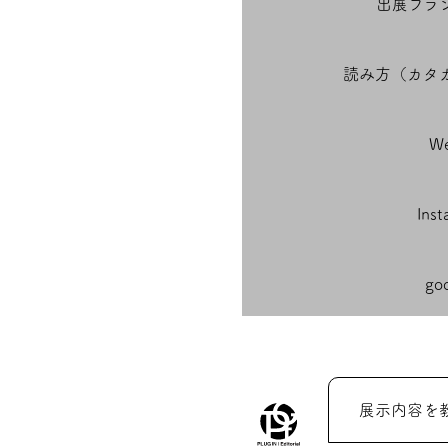
出展ブラ
読み方（カタ
We
Ins
go
展示内容を