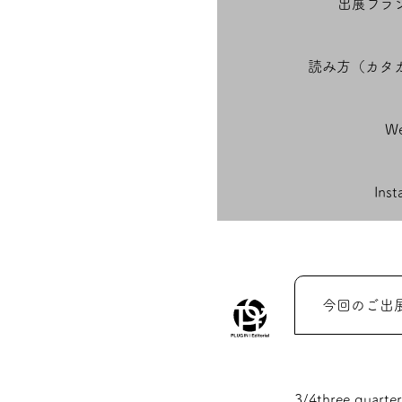
出展ブラ
読み方（カタ
We
Ins
今回のご出
3/4three quarter