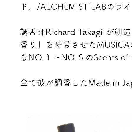
ド、/ALCHEMIST LABの
調香師Richard Takag
香り」を符号させたMUSIC
なNO.１～NO.５のScents of
全て彼が調香したMade in J