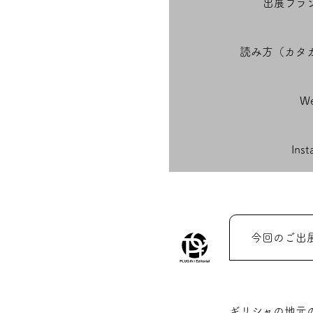
出展ブラ
読み方（カタ
We
Ins
今回のご出
ギリシャの地元