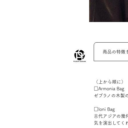
商品の特徴
（上から順に）
□Armonia Bag
ゼブラノの木製
□Ioni Bag
古代アジアの幾
気を演出してく