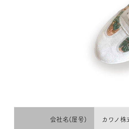
会社名(屋号)
カワノ株