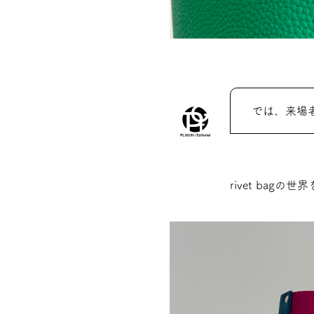
では、来場
rivet ba