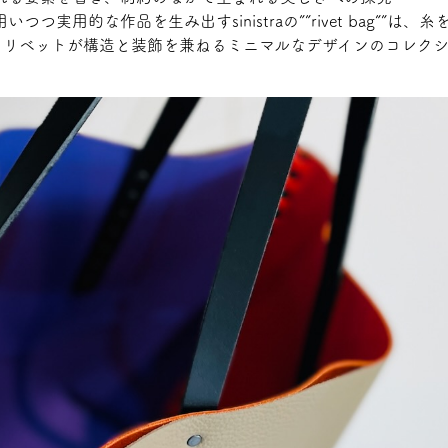
つつ実用的な作品を生み出すsinistraの””rivet bag””
。リベットが構造と装飾を兼ねるミニマルなデザインのコレク