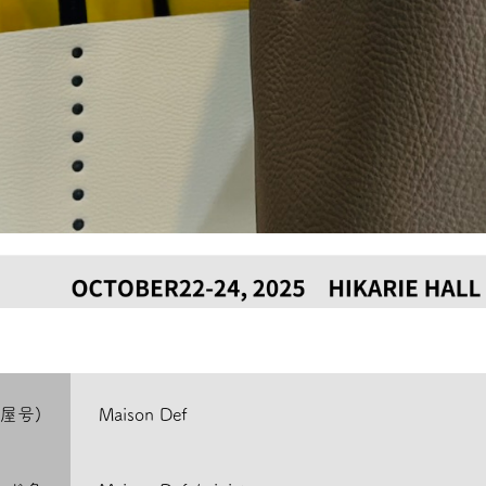
屋号)
Maison Def