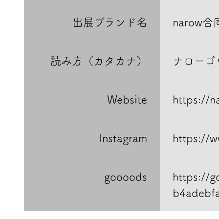
出展ブランド名
narow
読み方（カタカナ）
ナローゴ
Website
https://n
Instagram
https://
goooods
https:/
b4adebf