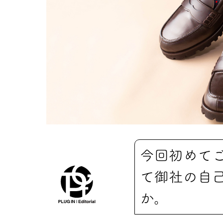
今回初めて
て御社の自
か。