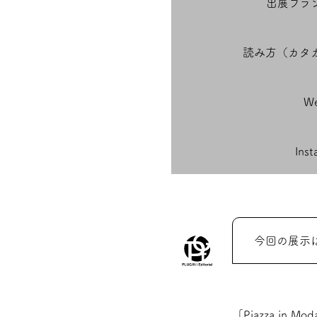
出展ブラ
読み方（カタ
We
Ins
今回の展示
「Piazza i