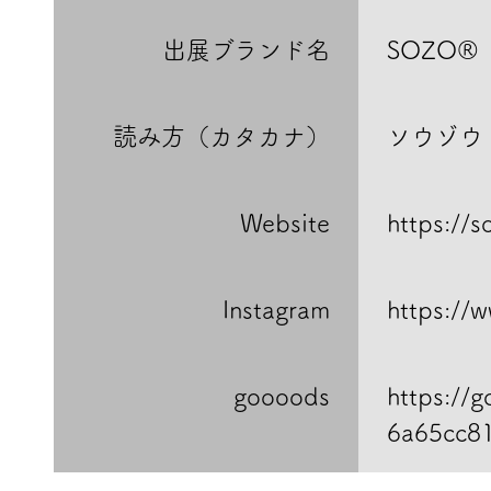
出展ブランド名
SOZO®
読み方（カタカナ）
ソウゾウ
Website
https://
Instagram
https://
goooods
https:/
6a65cc8